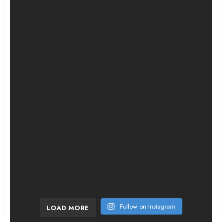
¡La calma antes de la tormenta! La suiza se man
Follow on Instagram
LOAD MORE