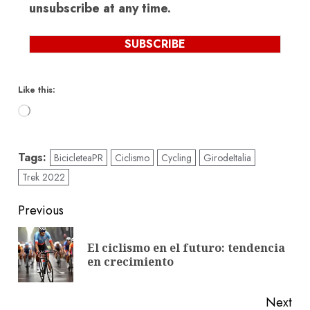
unsubscribe at any time.
SUBSCRIBE
Like this:
Loading…
Tags:
BicicleteaPR
Ciclismo
Cycling
GirodeItalia
Trek 2022
Post
Previous
navigation
El ciclismo en el futuro: tendencia
Pre
en crecimiento
pos
Next