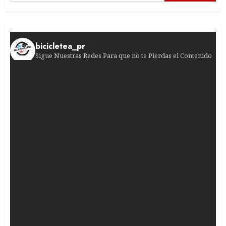
bicicletea_pr
Sigue Nuestras Redes Para que no te Pierdas el Contenido
¡Sprint de infarto en Burgos! Francisco Campos
¡El gran día está a la vuelta de la esquina!