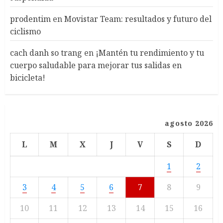
prodentim
en
Movistar Team: resultados y futuro del
ciclismo
cach danh so trang
en
¡Mantén tu rendimiento y tu
cuerpo saludable para mejorar tus salidas en
bicicleta!
agosto 2026
L
M
X
J
V
S
D
1
2
3
4
5
6
7
8
9
10
11
12
13
14
15
16