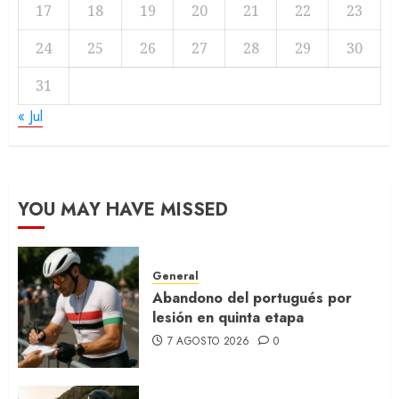
17
18
19
20
21
22
23
24
25
26
27
28
29
30
31
« Jul
YOU MAY HAVE MISSED
General
Abandono del portugués por
lesión en quinta etapa
7 AGOSTO 2026
0