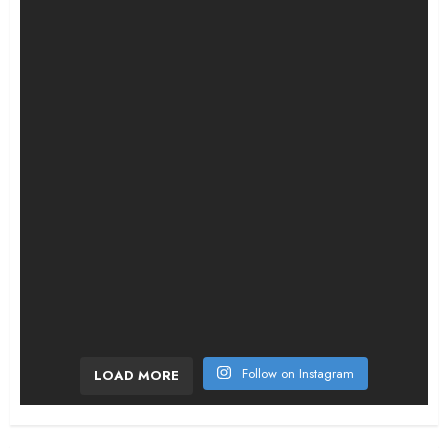
¡Qué jornada tan vibrante! El tercer día de la
Follow on Instagram
LOAD MORE