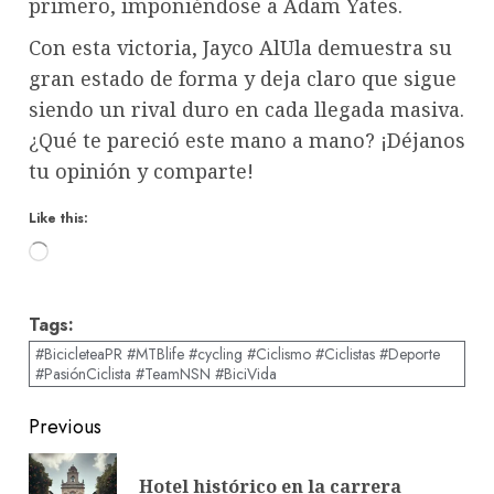
primero, imponiéndose a Adam Yates.
Con esta victoria, Jayco AlUla demuestra su
gran estado de forma y deja claro que sigue
siendo un rival duro en cada llegada masiva.
¿Qué te pareció este mano a mano? ¡Déjanos
tu opinión y comparte!
Like this:
Loading…
Tags:
#BicicleteaPR #MTBlife #cycling #Ciclismo #Ciclistas #Deporte
#PasiónCiclista #TeamNSN #BiciVida
Post
Previous
navigation
Hotel histórico en la carrera
Pre