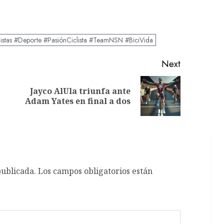
listas #Deporte #PasiónCiclista #TeamNSN #BiciVida
Next
Jayco AlUla triunfa ante
Previous
Next
Adam Yates en final a dos
post:
post:
publicada.
Los campos obligatorios están