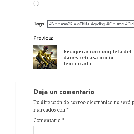
Loading…
Tags:
#BicicleteaPR #MTBlife #cycling #Ciclismo #Cic
Post
Previous
navigation
Recuperación completa del
danés retrasa inicio
temporada
Deja un comentario
Tu dirección de correo electrónico no será 
marcados con
*
Comentario
*