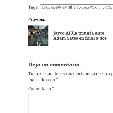
Tags:
#BicicleteaPR #MTBlife #cycling #Ciclismo #Cic
Post
Previous
navigation
Jayco AlUla triunfa ante
Adam Yates en final a dos
Deja un comentario
Tu dirección de correo electrónico no será 
marcados con
*
Comentario
*