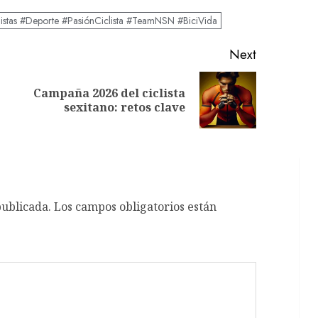
listas #Deporte #PasiónCiclista #TeamNSN #BiciVida
Next
Campaña 2026 del ciclista
Previous
Next
sexitano: retos clave
post:
post:
publicada.
Los campos obligatorios están