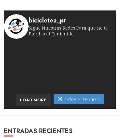
bicicletea_pr
Sigue Nuestras Redes Para que no te
Pierdas el Contenido
¡Una victoria que marcó la historia! En 1980, u
¡La historia que casi nadie recuerda! En 196
¡Ascenso meteórico en el pelotón! Un ciclista n
¡Renovación sorpresa en UAE Team Emirates! El
¡La catalana no cede ante Vollering! La español
¡Qué jornada tan vibrante! El tercer día de la
Follow on Instagram
LOAD MORE
ENTRADAS RECIENTES