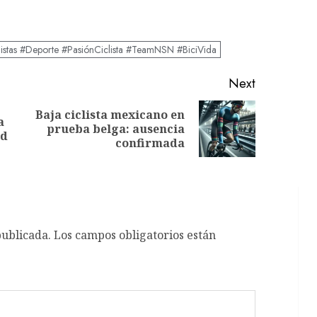
listas #Deporte #PasiónCiclista #TeamNSN #BiciVida
Next
Baja ciclista mexicano en
a
Previous
Next
prueba belga: ausencia
nd
post:
post:
confirmada
publicada.
Los campos obligatorios están