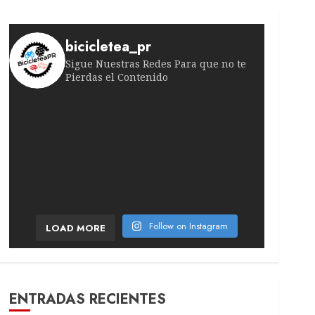
bicicletea_pr
Sigue Nuestras Redes Para que no te
Pierdas el Contenido
¿Jugadas peligrosas en el pelotón femenino? La
¡Historia en la Volta a Portugal! El venezolano
¡Imparable sobre dos ruedas! La ciclista nee
¡La definición está al límite! La líder encara
¡Un final digno de película! Este sábado el ita
¡Bombazo en la etapa 6! El ciclista francés sor
Follow on Instagram
LOAD MORE
ENTRADAS RECIENTES