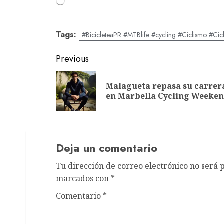
Tags:
#BicicleteaPR #MTBlife #cycling #Ciclismo #Cic
Post
Previous
navigation
Malagueta repasa su carrer
en Marbella Cycling Weeke
Deja un comentario
Tu dirección de correo electrónico no será 
marcados con
*
Comentario
*