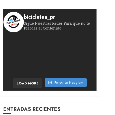
bicicletea_pr
Sigue Nuestras Redes Para que no te
Pierdas el Contenido
¡Victoria suiza en la quinta etapa! El ciclista
Lesión inesperada sacude la quinta etapa. El po
El temporal de febrero sacude el pelotón. La r
¡Todo se decidirá antes de la última etapa!
Movistar no afloja con su líder Se coló tercero
¡Ataque sorpresa en plena montaña! La catala
Follow on Instagram
LOAD MORE
ENTRADAS RECIENTES