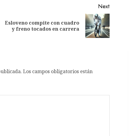
Next
Esloveno compite con cuadro
Previous
Next
y freno tocados en carrera
post:
post:
publicada.
Los campos obligatorios están