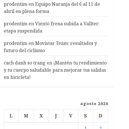
prodentim
en
Equipo Naranja del 6 al 11 de
abril en plena forma
prodentim
en
Viento frena subida a Vallter:
etapa suspendida
prodentim
en
Movistar Team: resultados y
futuro del ciclismo
cach danh so trang
en
¡Mantén tu rendimiento
y tu cuerpo saludable para mejorar tus salidas
en bicicleta!
agosto 2026
L
M
X
J
V
S
D
1
2