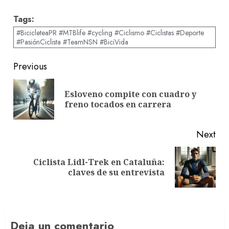
Tags:
#BicicleteaPR #MTBlife #cycling #Ciclismo #Ciclistas #Deporte
#PasiónCiclista #TeamNSN #BiciVida
Post
Previous
navigation
Esloveno compite con cuadro y
Pre
freno tocados en carrera
pos
Next
Ciclista Lidl-Trek en Cataluña:
Next
claves de su entrevista
post:
Deja un comentario