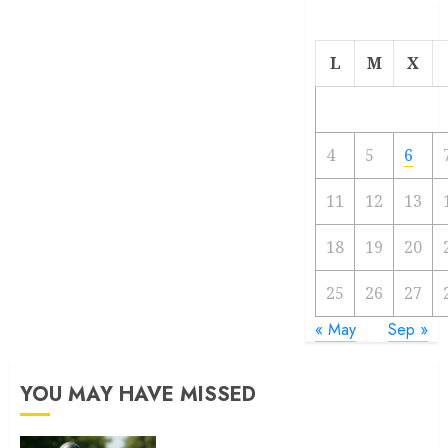
L
M
X
4
5
6
11
12
13
18
19
20
25
26
27
« May
Sep »
YOU MAY HAVE MISSED