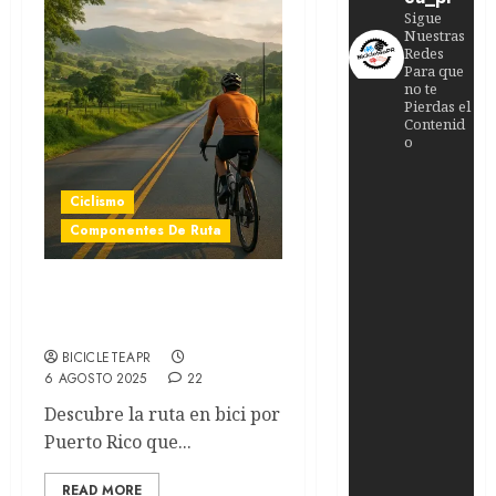
Sigue
Nuestras
Redes
Para que
no te
Pierdas el
Contenid
o
Ciclismo
Componentes De Ruta
La Ruta en Bici de Puerto
Rico
BICICLETEAPR
6 AGOSTO 2025
22
Descubre la ruta en bici por
Puerto Rico que...
READ MORE