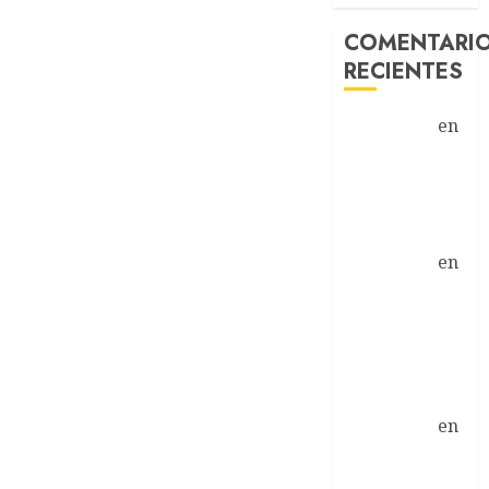
COMENTARI
RECIENTES
prodentim
en
Belga molesto
con danés por
falta de
colaboración
prodentim
en
Equipo
Naranja del 6
al 11 de abril
en plena
forma
prodentim
en
Viento frena
subida a