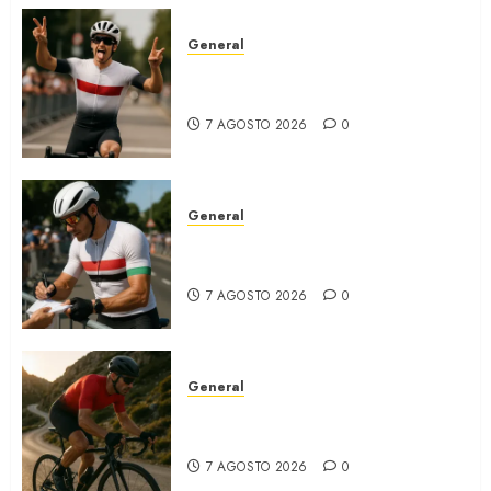
General
Ciclista suizo gana la quinta
etapa y sorprende
7 AGOSTO 2026
0
General
Abandono del portugués por
lesión en quinta etapa
7 AGOSTO 2026
0
General
Ruta al Collado del Alguacil se
adapta al temporal
7 AGOSTO 2026
0