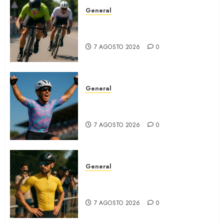
General
Colombiano vence en la segunda
etapa sobre Daniel Cavia
7 AGOSTO 2026
0
General
Paula Blasi quinta a 1:48 de la
ganadora polaca
7 AGOSTO 2026
0
General
Británico se impone al esprint en
la 4ª etapa
7 AGOSTO 2026
0