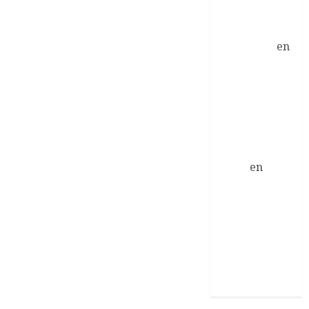
Vallter: etapa
suspendida
prodentim
en
Movistar
Team:
resultados y
futuro del
ciclismo
cach danh so
trang
en
¡Mantén tu
rendimiento y
tu cuerpo
saludable
para mejorar
tus salidas en
bicicleta!