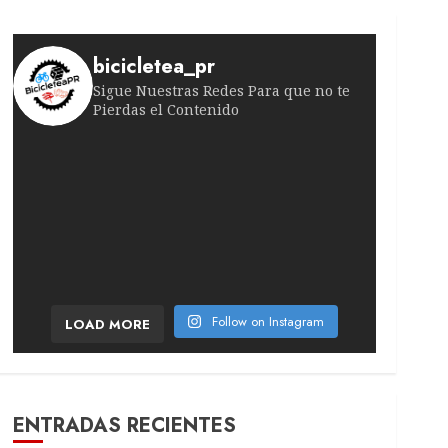
bicicletea_pr
Sigue Nuestras Redes Para que no te
Pierdas el Contenido
¡Victoria suiza en la quinta etapa! El ciclista
Lesión inesperada sacude la quinta etapa. El po
El temporal de febrero sacude el pelotón. La r
¡Todo se decidirá antes de la última etapa!
Movistar no afloja con su líder Se coló tercero
¡Ataque sorpresa en plena montaña! La catala
Follow on Instagram
LOAD MORE
ENTRADAS RECIENTES