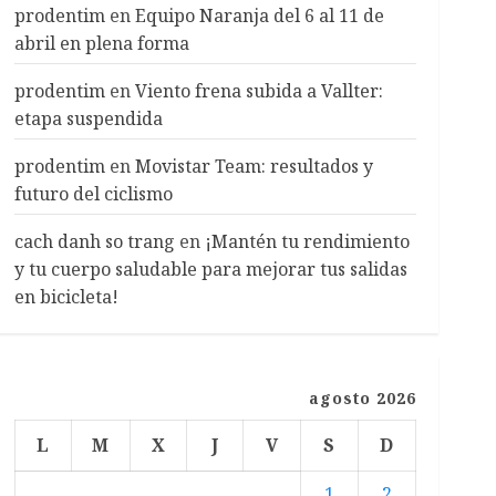
prodentim
en
Equipo Naranja del 6 al 11 de
abril en plena forma
prodentim
en
Viento frena subida a Vallter:
etapa suspendida
prodentim
en
Movistar Team: resultados y
futuro del ciclismo
cach danh so trang
en
¡Mantén tu rendimiento
y tu cuerpo saludable para mejorar tus salidas
en bicicleta!
agosto 2026
L
M
X
J
V
S
D
1
2