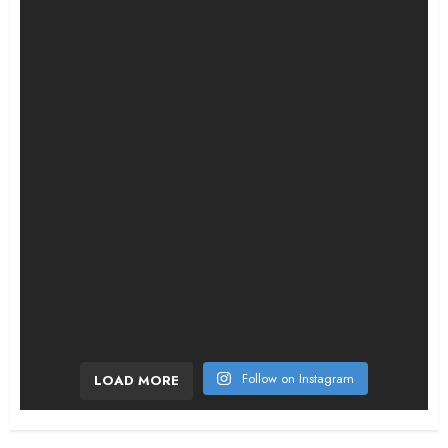
¡La historia que casi nadie recuerda! En 196
Follow on Instagram
LOAD MORE