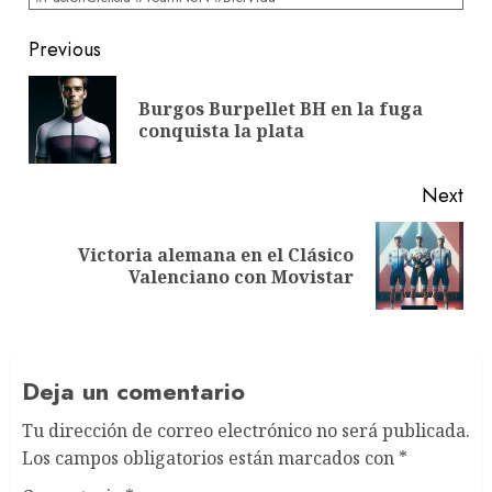
Post
Previous
navigation
Burgos Burpellet BH en la fuga
Pre
conquista la plata
pos
Next
Victoria alemana en el Clásico
Next
Valenciano con Movistar
post:
Deja un comentario
Tu dirección de correo electrónico no será publicada.
Los campos obligatorios están marcados con
*