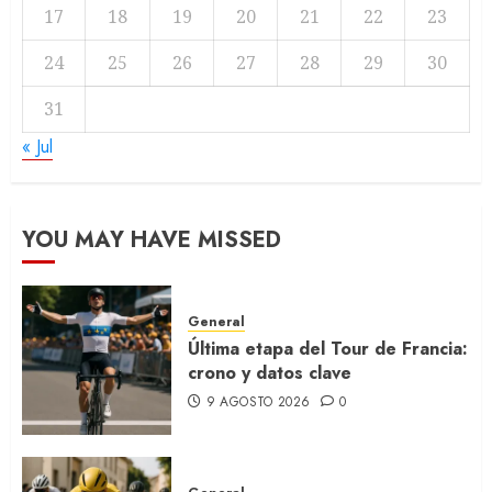
17
18
19
20
21
22
23
24
25
26
27
28
29
30
31
« Jul
YOU MAY HAVE MISSED
General
Última etapa del Tour de Francia:
crono y datos clave
9 AGOSTO 2026
0