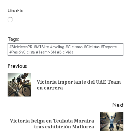
Like this:
Loading…
Tags:
#BicicleteaPR #MTBlife #cycling #Ciclismo #Ciclistas #Deporte
#PasiónCiclista #TeamNSN #BiciVida
Post
Previous
navigation
Victoria importante del UAE Team
Pre
en carrera
pos
Next
Victoria belga en Teulada Moraira
Next
tras exhibición Mallorca
post: