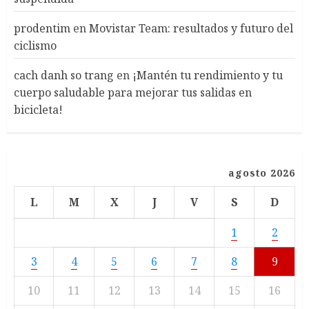
prodentim
en
Movistar Team: resultados y futuro del
ciclismo
cach danh so trang
en
¡Mantén tu rendimiento y tu
cuerpo saludable para mejorar tus salidas en
bicicleta!
agosto 2026
L
M
X
J
V
S
D
1
2
3
4
5
6
7
8
9
10
11
12
13
14
15
16