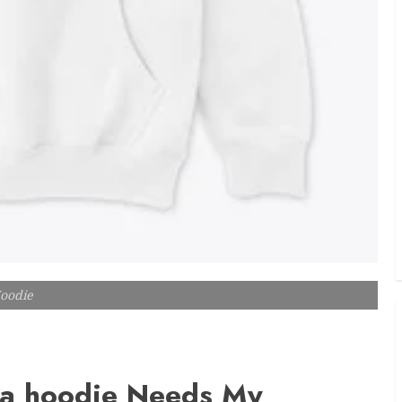
oodie
na hoodie Needs My