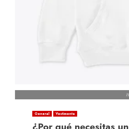
H
General
Vestimenta
¿Por qué necesitas u