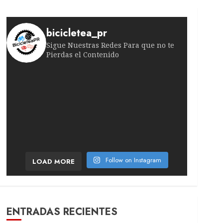
bicicletea_pr
Sigue Nuestras Redes Para que no te
Pierdas el Contenido
¡Bombazo en la etapa 6! El ciclista francés sor
Exhibición de poder imparable. La polaca atacó
¡Brutal remontada de la española! En la etapa r
Un documental con ruedas solidarias. El Teatro
El campeón del Tour 1997 rompe su silencio. Tra
¡La calma antes de la tormenta! La suiza se man
Follow on Instagram
LOAD MORE
ENTRADAS RECIENTES