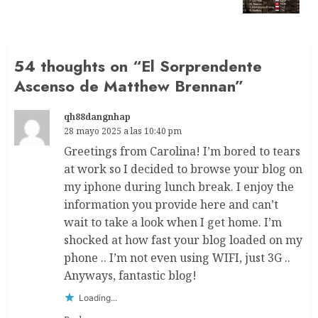
post:
54 thoughts on “
El Sorprendente
Ascenso de Matthew Brennan
”
qh88dangnhap
28 mayo 2025 a las 10:40 pm
Greetings from Carolina! I’m bored to tears
at work so I decided to browse your blog on
my iphone during lunch break. I enjoy the
information you provide here and can’t
wait to take a look when I get home. I’m
shocked at how fast your blog loaded on my
phone .. I’m not even using WIFI, just 3G ..
Anyways, fantastic blog!
Loading...