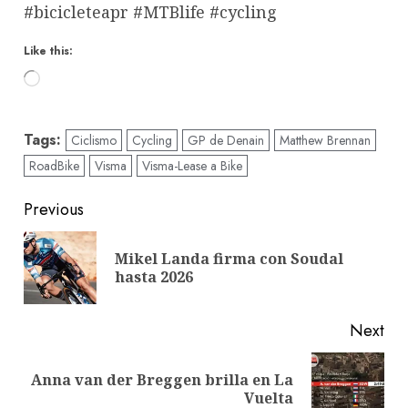
#bicicleteapr #MTBlife #cycling
Like this:
Loading…
Tags:
Ciclismo
Cycling
GP de Denain
Matthew Brennan
RoadBike
Visma
Visma-Lease a Bike
Post
Previous
navigation
Mikel Landa firma con Soudal
Pre
hasta 2026
pos
Next
Anna van der Breggen brilla en La
Next
Vuelta