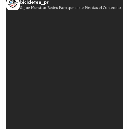
bicicletea_pr
Sigue Nuestras Redes Para que no te Pierdas el Contenido
¡Sprint de infarto en Burgos! Francisco Campos
¡El gran día está a la vuelta de la esquina!