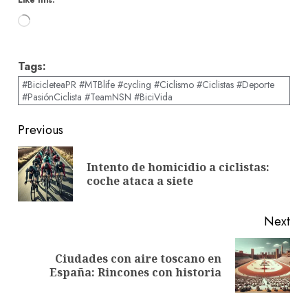
Loading…
Tags:
#BicicleteaPR #MTBlife #cycling #Ciclismo #Ciclistas #Deporte
#PasiónCiclista #TeamNSN #BiciVida
Post
Previous
navigation
Intento de homicidio a ciclistas:
Pre
coche ataca a siete
pos
Next
Ciudades con aire toscano en
Next
España: Rincones con historia
post: