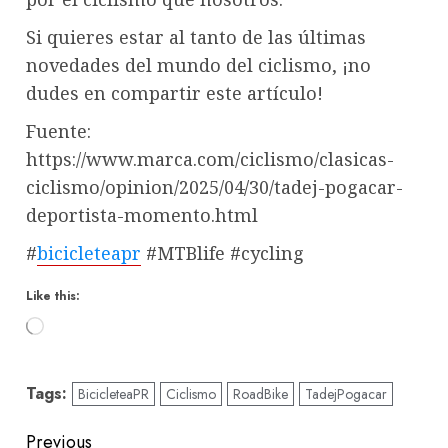
Si quieres estar al tanto de las últimas
novedades del mundo del ciclismo, ¡no
dudes en compartir este artículo!
Fuente:
https://www.marca.com/ciclismo/clasicas-
ciclismo/opinion/2025/04/30/tadej-pogacar-
deportista-momento.html
#
bicicleteapr
#MTBlife #cycling
Like this:
Loading…
Tags:
BicicleteaPR
Ciclismo
RoadBike
TadejPogacar
Post
Previous