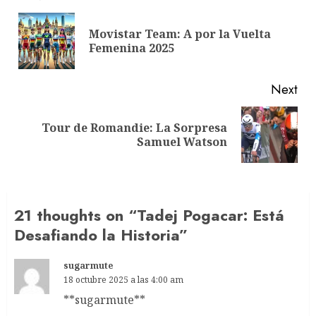
navigation
Movistar Team: A por la Vuelta
Pre
Femenina 2025
pos
Next
Tour de Romandie: La Sorpresa
Next
Samuel Watson
post:
21 thoughts on “
Tadej Pogacar: Está
Desafiando la Historia
”
sugarmute
18 octubre 2025 a las 4:00 am
** sugarmute**