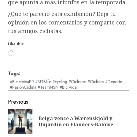
que apunta a más triunfos en la temporada.
¿Qué te pareció esta exhibición? Deja tu
opinión en los comentarios y comparte con
tus amigos ciclistas.
Like this:
Loading…
Tags:
#BicicleteaPR #MTBlife #cycling #Ciclismo #Ciclistas #Deporte
#PasiónCiclista #TeamNSN #BiciVida
Post
Previous
navigation
Belga vence a Wærenskjold y
Pre
Dujardin en Flanders-Baloise
pos