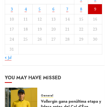
3
4
5
6
7
8
9
10
11
12
13
14
15
16
17
18
19
20
21
22
23
24
25
26
27
28
29
30
31
« Jul
YOU MAY HAVE MISSED
General
Vollergin gana penúltima etapa y
lidera antes del Col d’Èze