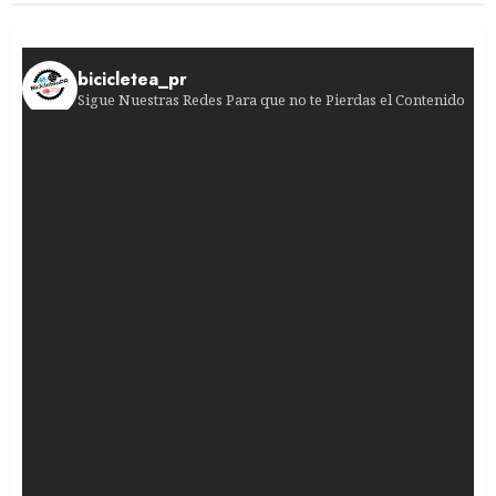
bicicletea_pr
Sigue Nuestras Redes Para que no te Pierdas el Contenido
¡Sprint de infarto en Burgos! Francisco Campos
¡El gran día está a la vuelta de la esquina!