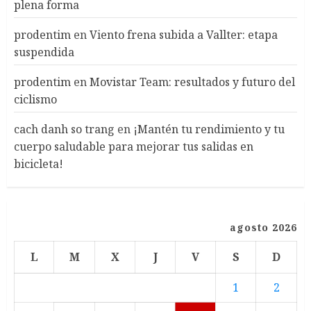
plena forma
prodentim
en
Viento frena subida a Vallter: etapa
suspendida
prodentim
en
Movistar Team: resultados y futuro del
ciclismo
cach danh so trang
en
¡Mantén tu rendimiento y tu
cuerpo saludable para mejorar tus salidas en
bicicleta!
agosto 2026
L
M
X
J
V
S
D
1
2