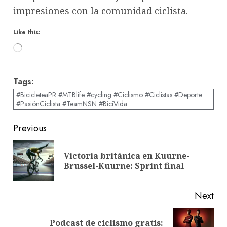
impresiones con la comunidad ciclista.
Like this:
Loading…
Tags:
#BicicleteaPR #MTBlife #cycling #Ciclismo #Ciclistas #Deporte
#PasiónCiclista #TeamNSN #BiciVida
Post
Previous
navigation
Victoria británica en Kuurne-
Pre
Brussel-Kuurne: Sprint final
pos
Next
Podcast de ciclismo gratis:
Next