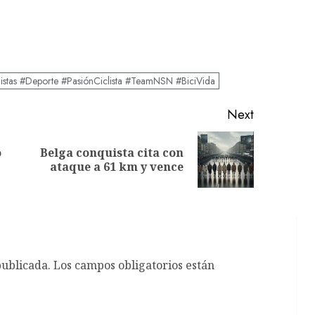
listas #Deporte #PasiónCiclista #TeamNSN #BiciVida
Next
o
Belga conquista cita con
Previous
Next
ataque a 61 km y vence
post:
post:
publicada.
Los campos obligatorios están