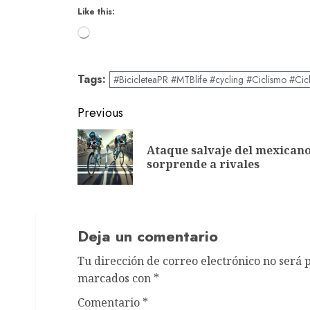
Like this:
Loading…
Tags:
#BicicleteaPR #MTBlife #cycling #Ciclismo #Cic
Post
Previous
navigation
Ataque salvaje del mexican
sorprende a rivales
Deja un comentario
Tu dirección de correo electrónico no será 
marcados con
*
Comentario
*