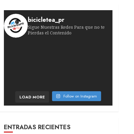
bicicletea_pr
Sigue Nuestras Redes Para que no te
Pierdas el Contenido
¡Victoria suiza en la quinta etapa! El ciclista
Lesión inesperada sacude la quinta etapa. El po
El temporal de febrero sacude el pelotón. La r
¡Todo se decidirá antes de la última etapa!
Movistar no afloja con su líder Se coló tercero
¡Ataque sorpresa en plena montaña! La catala
Follow on Instagram
LOAD MORE
ENTRADAS RECIENTES