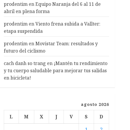
prodentim
en
Equipo Naranja del 6 al 11 de
abril en plena forma
prodentim
en
Viento frena subida a Vallter:
etapa suspendida
prodentim
en
Movistar Team: resultados y
futuro del ciclismo
cach danh so trang
en
¡Mantén tu rendimiento
y tu cuerpo saludable para mejorar tus salidas
en bicicleta!
agosto 2026
L
M
X
J
V
S
D
1
2