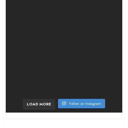
¡La historia que casi nadie recuerda! En 196
Follow on Instagram
LOAD MORE