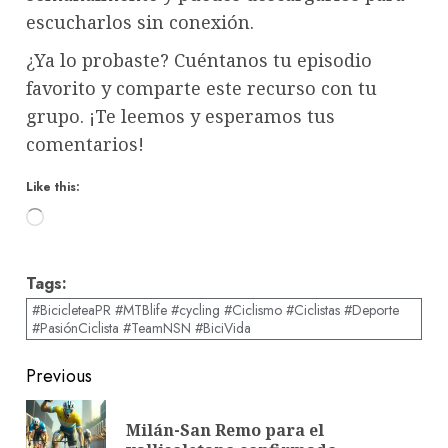
escucharlos sin conexión.
¿Ya lo probaste? Cuéntanos tu episodio
favorito y comparte este recurso con tu
grupo. ¡Te leemos y esperamos tus
comentarios!
Like this:
Loading…
Tags:
#BicicleteaPR #MTBlife #cycling #Ciclismo #Ciclistas #Deporte
#PasiónCiclista #TeamNSN #BiciVida
Post
Previous
navigation
Milán-San Remo para el
Pre