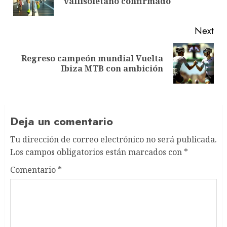
vallisoletano confirmado
pos
Next
Regreso campeón mundial Vuelta
Next
Ibiza MTB con ambición
post:
Deja un comentario
Tu dirección de correo electrónico no será publicada.
Los campos obligatorios están marcados con
*
Comentario
*