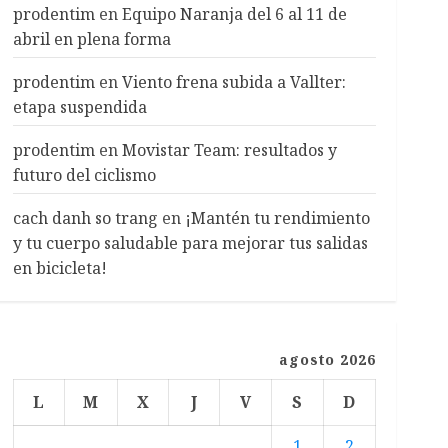
prodentim
en
Equipo Naranja del 6 al 11 de
abril en plena forma
prodentim
en
Viento frena subida a Vallter:
etapa suspendida
prodentim
en
Movistar Team: resultados y
futuro del ciclismo
cach danh so trang
en
¡Mantén tu rendimiento
y tu cuerpo saludable para mejorar tus salidas
en bicicleta!
agosto 2026
L
M
X
J
V
S
D
1
2