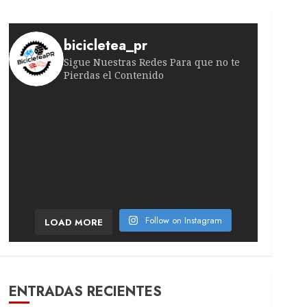
bicicletea_pr
Sigue Nuestras Redes Para que no te
Pierdas el Contenido
¡Victoria suiza en la quinta etapa! El ciclista
Lesión inesperada sacude la quinta etapa. El po
El temporal de febrero sacude el pelotón. La r
¡Todo se decidirá antes de la última etapa!
Movistar no afloja con su líder Se coló tercero
¡Ataque sorpresa en plena montaña! La catala
Follow on Instagram
LOAD MORE
ENTRADAS RECIENTES