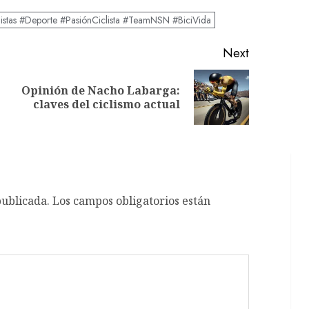
listas #Deporte #PasiónCiclista #TeamNSN #BiciVida
Next
Opinión de Nacho Labarga:
Previous
Next
claves del ciclismo actual
post:
post:
publicada.
Los campos obligatorios están