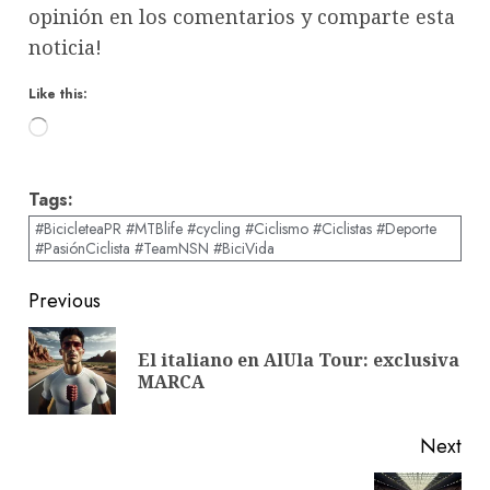
opinión en los comentarios y comparte esta
noticia!
Like this:
Loading…
Tags:
#BicicleteaPR #MTBlife #cycling #Ciclismo #Ciclistas #Deporte
#PasiónCiclista #TeamNSN #BiciVida
Post
Previous
navigation
El italiano en AlUla Tour: exclusiva
Pre
MARCA
pos
Next