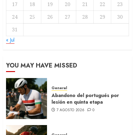
17
18
19
20
21
22
23
24
25
26
27
28
29
30
31
« Jul
YOU MAY HAVE MISSED
General
Abandono del portugués por
lesión en quinta etapa
7 AGOSTO 2026
0
General