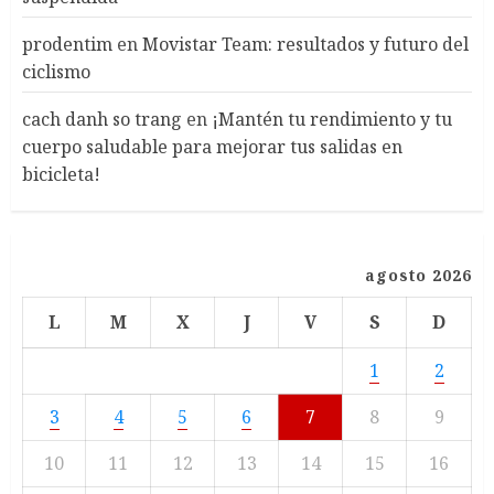
prodentim
en
Movistar Team: resultados y futuro del
ciclismo
cach danh so trang
en
¡Mantén tu rendimiento y tu
cuerpo saludable para mejorar tus salidas en
bicicleta!
agosto 2026
L
M
X
J
V
S
D
1
2
3
4
5
6
7
8
9
10
11
12
13
14
15
16