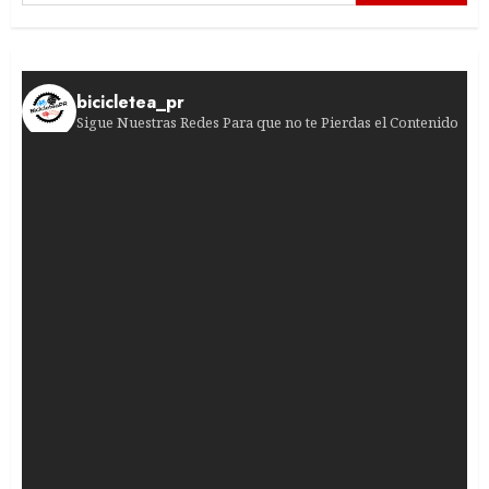
bicicletea_pr
Sigue Nuestras Redes Para que no te Pierdas el Contenido
¡Sprint de infarto en Burgos! Francisco Campos
¡El gran día está a la vuelta de la esquina!