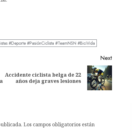
listas #Deporte #PasiónCiclista #TeamNSN #BiciVida
Next
Accidente ciclista belga de 22
Previous
Next
a
años deja graves lesiones
post:
post:
publicada.
Los campos obligatorios están