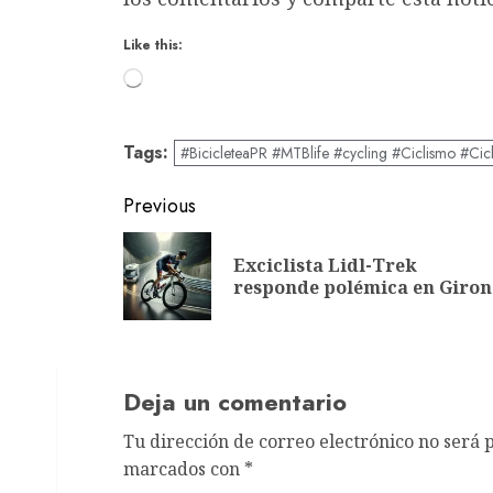
Like this:
Loading…
Tags:
#BicicleteaPR #MTBlife #cycling #Ciclismo #Cic
Post
Previous
navigation
Exciclista Lidl-Trek
responde polémica en Giron
Deja un comentario
Tu dirección de correo electrónico no será 
marcados con
*