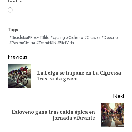
Like this:
Loading…
Tags:
#BicicleteaPR #MTBlife #cycling #Ciclismo #Ciclistas #Deporte
#PasiónCiclista #TeamNSN #BiciVida
Post
Previous
navigation
La belga se impone en La Cipressa
Pre
tras caída grave
pos
Next
Esloveno gana tras caída épica en
Next
jornada vibrante
post: