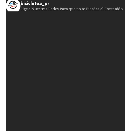
bicicletea_pr
Sigue Nuestras Redes Para que no te Pierdas el Contenido
¿Jugadas peligrosas en el pelotón femenino? La
¡Historia en la Volta a Portugal! El venezolano