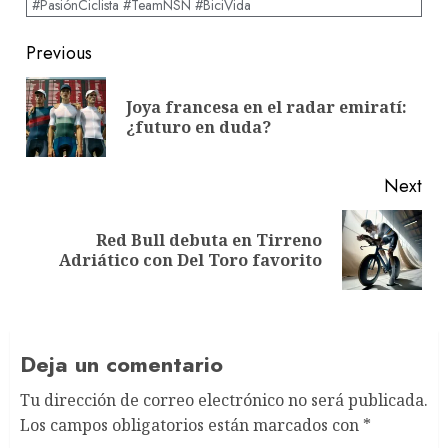
#PasiónCiclista #TeamNSN #BiciVida
Post
Previous
navigation
Joya francesa en el radar emiratí:
Pre
¿futuro en duda?
pos
Next
Red Bull debuta en Tirreno
Next
Adriático con Del Toro favorito
post:
Deja un comentario
Tu dirección de correo electrónico no será publicada.
Los campos obligatorios están marcados con
*