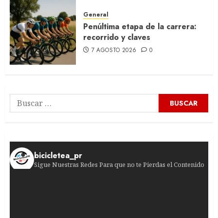
General
Penúltima etapa de la carrera:
recorrido y claves
7 AGOSTO 2026
0
Buscar:
bicicletea_pr
Sigue Nuestras Redes Para que no te Pierdas el Contenido
¡Sprint de infarto en Burgos! Francisco Campos