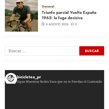
General
Triunfo parcial Vuelta España
1965: la fuga decisiva
6 AGOSTO 2026
0
Buscar:
bicicletea_pr
Sigue Nuestras Redes Para que no te Pierdas el Contenido
¡Impactante quinta etapa! La suiza retuvo el ma