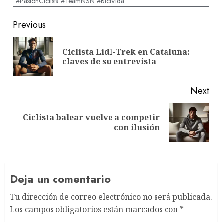
#PasiónCiclista #TeamNSN #BiciVida
Post
Previous
navigation
Ciclista Lidl-Trek en Cataluña:
Pre
claves de su entrevista
pos
Next
Ciclista balear vuelve a competir
Next
con ilusión
post:
Deja un comentario
Tu dirección de correo electrónico no será publicada.
Los campos obligatorios están marcados con
*