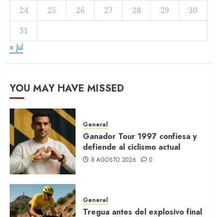
24
25
26
27
28
29
30
31
« Jul
YOU MAY HAVE MISSED
General
Ganador Tour 1997 confiesa y
defiende al ciclismo actual
8 AGOSTO 2026
0
General
Tregua antes del explosivo final