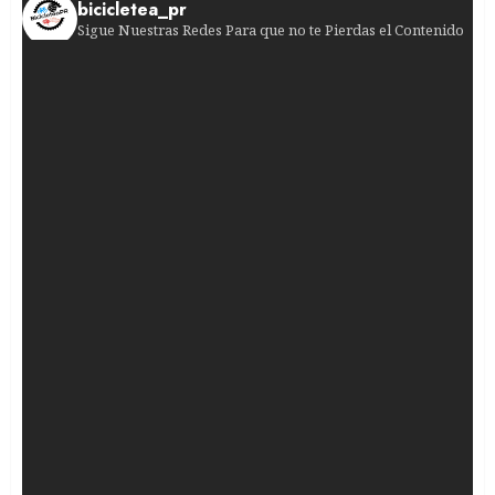
bicicletea_pr
Sigue Nuestras Redes Para que no te Pierdas el Contenido
¡Sorpresa en la línea de meta!
El colombiano su
¡Paula Blasi roza el podio! La española cruzó l