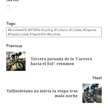
Like this:
Loading…
Tags:
#BicicleteaPR #MTBlife #cycling #Ciclismo #Ciclistas #Deporte
#PasiónCiclista #TeamNSN #BiciVida
Post
Previous
navigation
Tercera jornada de la ‘Carrera
Pre
hacia el Sol’: resumen
pos
Next
Vallisoletano no inicia la etapa tras
Next
mala noche
post: