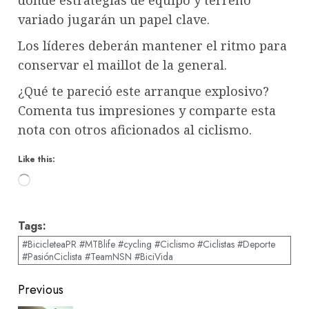
variado jugarán un papel clave.
Los líderes deberán mantener el ritmo para
conservar el maillot de la general.
¿Qué te pareció este arranque explosivo?
Comenta tus impresiones y comparte esta
nota con otros aficionados al ciclismo.
Like this:
Loading…
Tags:
#BicicleteaPR #MTBlife #cycling #Ciclismo #Ciclistas #Deporte
#PasiónCiclista #TeamNSN #BiciVida
Post
Previous