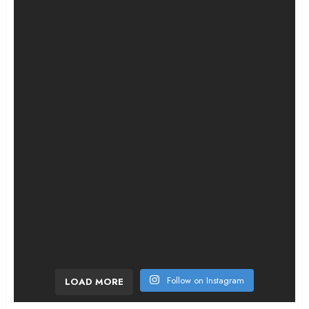
¡Bombazo en la etapa 6! El ciclista francés sor
Follow on Instagram
LOAD MORE