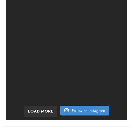
¡Qué jornada tan vibrante! El tercer día de la
Follow on Instagram
LOAD MORE