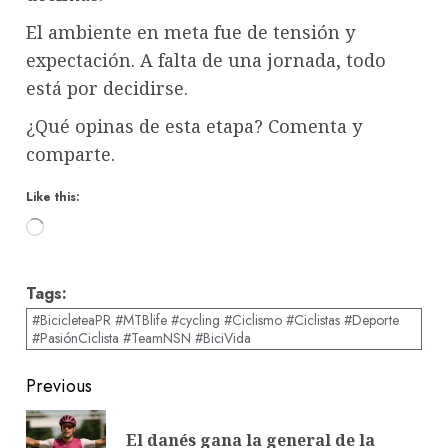
El ambiente en meta fue de tensión y
expectación. A falta de una jornada, todo
está por decidirse.
¿Qué opinas de esta etapa? Comenta y
comparte.
Like this:
Loading…
Tags:
#BicicleteaPR #MTBlife #cycling #Ciclismo #Ciclistas #Deporte
#PasiónCiclista #TeamNSN #BiciVida
Post
Previous
navigation
El danés gana la general de la
Pre