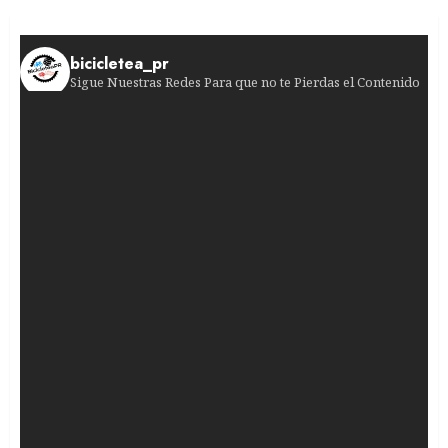
bicicletea_pr
Sigue Nuestras Redes Para que no te Pierdas el Contenido
¡Impactante quinta etapa! La suiza retuvo el ma
¡Dominio absoluto en la quinta etapa!
La cicl