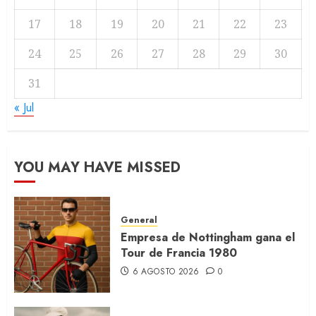
17
18
19
20
21
22
23
24
25
26
27
28
29
30
31
« Jul
YOU MAY HAVE MISSED
General
Empresa de Nottingham gana el
Tour de Francia 1980
6 AGOSTO 2026
0