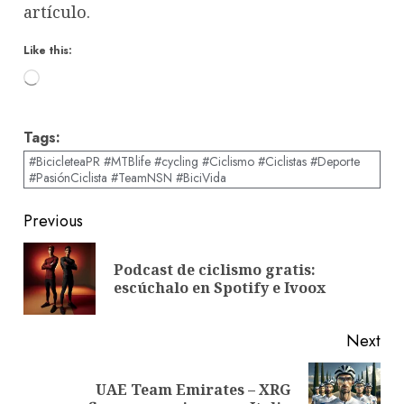
artículo.
Like this:
Loading…
Tags:
#BicicleteaPR #MTBlife #cycling #Ciclismo #Ciclistas #Deporte
#PasiónCiclista #TeamNSN #BiciVida
Post
Previous
navigation
Podcast de ciclismo gratis:
Pre
escúchalo en Spotify e Ivoox
pos
Next
UAE Team Emirates – XRG
Next