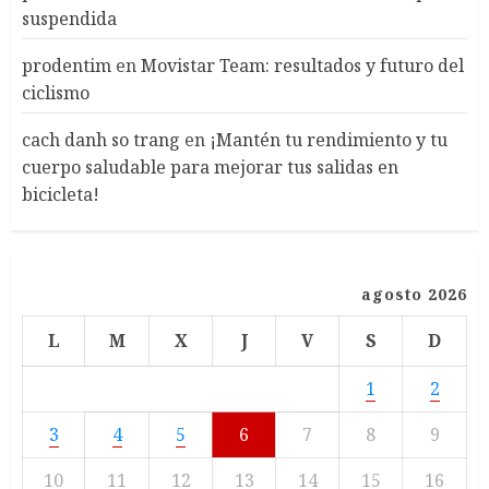
suspendida
prodentim
en
Movistar Team: resultados y futuro del
ciclismo
cach danh so trang
en
¡Mantén tu rendimiento y tu
cuerpo saludable para mejorar tus salidas en
bicicleta!
agosto 2026
L
M
X
J
V
S
D
1
2
3
4
5
6
7
8
9
10
11
12
13
14
15
16