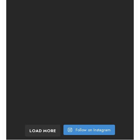
¡Bombazo en la etapa 6! El ciclista francés sor
Follow on Instagram
LOAD MORE