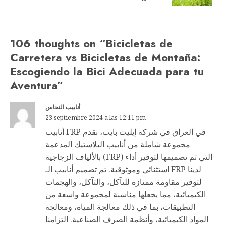
106 thoughts on “
Bicicletas de
Carretera vs Bicicletas de Montaña:
Escogiendo la Bici Adecuada para tu
Aventura
”
أنابيب النحاس
23 septiembre 2024 a las 12:11 pm
أنابيب FRP في العراق في شركة إيليت بايب، نقدم
مجموعة شاملة من أنابيب البلاستيك المدعمة
بالألياف الزجاجية (FRP) التي تم تصميمها لتوفير أداء
استثنائي وموثوقية. تم تصميم أنابيب الـ FRP لدينا
لتوفير مقاومة ممتازة للتآكل، والتآكل، والهجمات
الكيميائية، مما يجعلها مناسبة لمجموعة واسعة من
التطبيقات، بما في ذلك معالجة المياه، ومعالجة
المواد الكيميائية، وأنظمة الصرف الصناعية. التزامنا