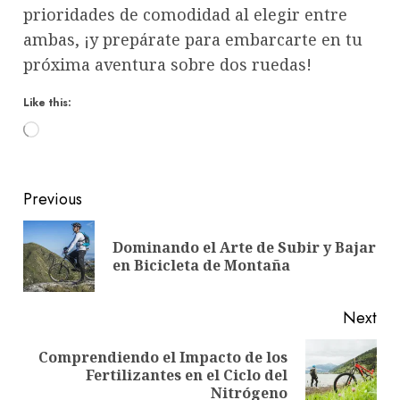
prioridades de comodidad al elegir entre
ambas, ¡y prepárate para embarcarte en tu
próxima aventura sobre dos ruedas!
Like this:
Loading…
Post
Previous
navigation
Dominando el Arte de Subir y Bajar
Pre
en Bicicleta de Montaña
pos
Next
Comprendiendo el Impacto de los
Next
Fertilizantes en el Ciclo del
post:
Nitrógeno