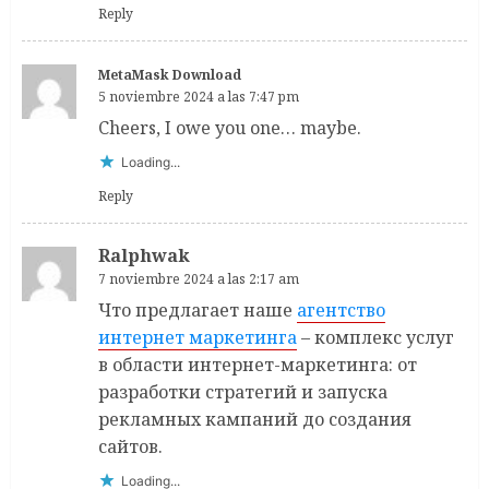
Reply
MetaMask Download
5 noviembre 2024 a las 7:47 pm
Cheers, I owe you one… maybe.
Loading...
Reply
Ralphwak
7 noviembre 2024 a las 2:17 am
Что предлагает наше
агентство
интернет маркетинга
– комплекс услуг
в области интернет-маркетинга: от
разработки стратегий и запуска
рекламных кампаний до создания
сайтов.
Loading...