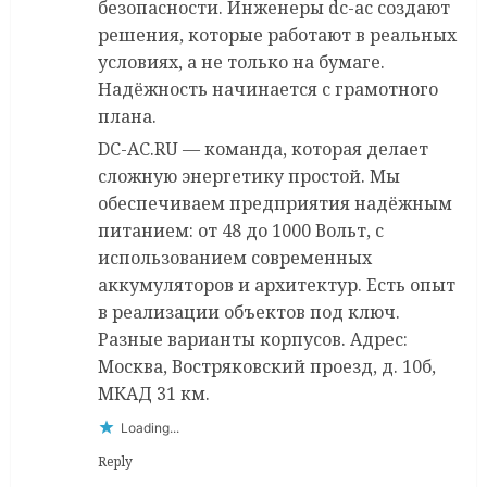
безопасности. Инженеры dc-ac создают
решения, которые работают в реальных
условиях, а не только на бумаге.
Надёжность начинается с грамотного
плана.
DC-AC.RU — команда, которая делает
сложную энергетику простой. Мы
обеспечиваем предприятия надёжным
питанием: от 48 до 1000 Вольт, с
использованием современных
аккумуляторов и архитектур. Есть опыт
в реализации объектов под ключ.
Разные варианты корпусов. Адрес:
Москва, Востряковский проезд, д. 10б,
МКАД 31 км.
Loading...
Reply