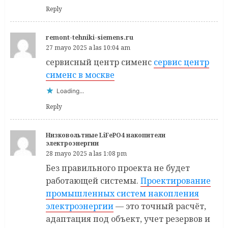
Reply
remont-tehniki-siemens.ru
27 mayo 2025 a las 10:04 am
сервисный центр сименс
сервис центр
сименс в москве
Loading...
Reply
Низковольтные LiFePO4 накопители
электроэнергии
28 mayo 2025 a las 1:08 pm
Без правильного проекта не будет
работающей системы.
Проектирование
промышленных систем накопления
электроэнергии
— это точный расчёт,
адаптация под объект, учет резервов и