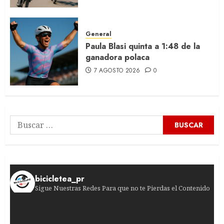
General
Paula Blasi quinta a 1:48 de la
ganadora polaca
7 AGOSTO 2026
0
Buscar:
bicicletea_pr
Sigue Nuestras Redes Para que no te Pierdas el Contenido
¡Victoria suiza en la quinta etapa! El ciclista