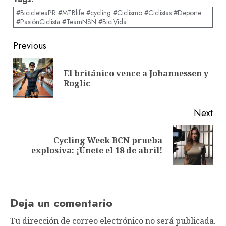
#BicicleteaPR #MTBlife #cycling #Ciclismo #Ciclistas #Deporte
#PasiónCiclista #TeamNSN #BiciVida
Post
Previous
navigation
El británico vence a Johannessen y
Pre
Roglic
pos
Next
Cycling Week BCN prueba
Next
explosiva: ¡Únete el 18 de abril!
post:
Deja un comentario
Tu dirección de correo electrónico no será publicada.