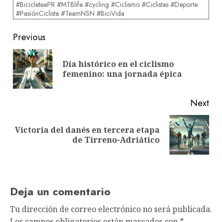
#BicicleteaPR #MTBlife #cycling #Ciclismo #Ciclistas #Deporte
#PasiónCiclista #TeamNSN #BiciVida
Post
Previous
navigation
Día histórico en el ciclismo
Pre
femenino: una jornada épica
pos
Next
Victoria del danés en tercera etapa
Next
de Tirreno-Adriático
post:
Deja un comentario
Tu dirección de correo electrónico no será publicada.
Los campos obligatorios están marcados con
*