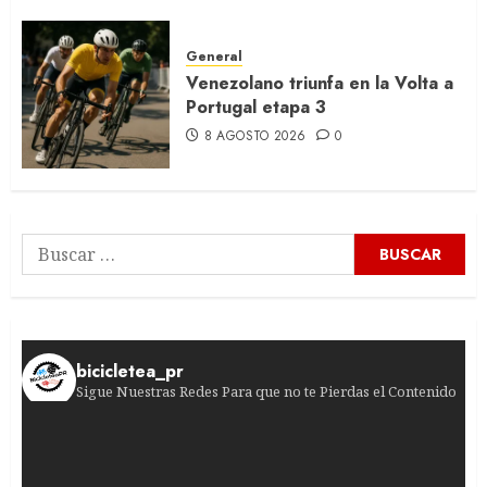
General
Venezolano triunfa en la Volta a
Portugal etapa 3
8 AGOSTO 2026
0
Buscar:
bicicletea_pr
Sigue Nuestras Redes Para que no te Pierdas el Contenido
¿Jugadas peligrosas en el pelotón femenino? La