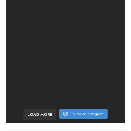
¡Bombazo en la etapa 6! El ciclista francés sor
Follow on Instagram
LOAD MORE