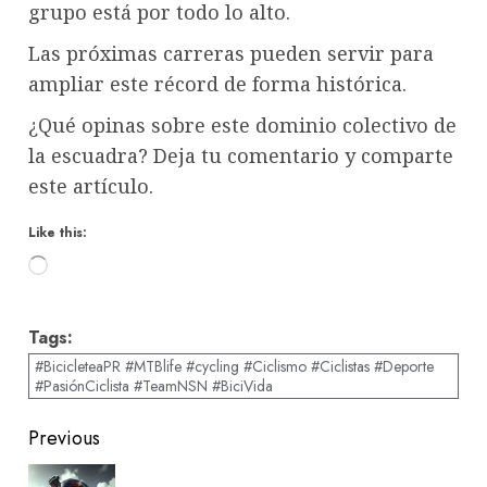
grupo está por todo lo alto.
Las próximas carreras pueden servir para
ampliar este récord de forma histórica.
¿Qué opinas sobre este dominio colectivo de
la escuadra? Deja tu comentario y comparte
este artículo.
Like this:
Loading…
Tags:
#BicicleteaPR #MTBlife #cycling #Ciclismo #Ciclistas #Deporte
#PasiónCiclista #TeamNSN #BiciVida
Post
Previous
navigation